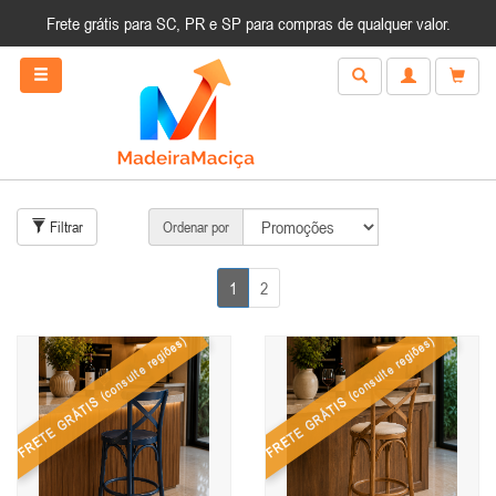
Frete grátis para SC, PR e SP para compras de qualquer valor.
Filtrar
Ordenar por
1
2
(consulte regiões)
(consulte regiões)
FRETE GRÁTIS
FRETE GRÁTIS