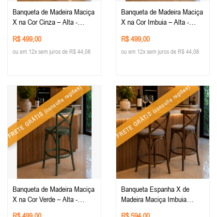
Banqueta de Madeira Maciça
Banqueta de Madeira Maciça
X na Cor Cinza – Alta -
X na Cor Imbuia – Alta -
Conforto e Estilo para sua
Conforto e Estilo para sua
R$ 499,00
R$ 499,00
Decoração - Mobiliario
Decoração - Mobiliario
ou em 12x sem juros de R$ 44,08
ou em 12x sem juros de R$ 44,08
Rústico
Rústico
(consulte regiões)
(consulte regiões)
FRETE GRÁTIS
FRETE GRÁTIS
Banqueta de Madeira Maciça
Banqueta Espanha X de
X na Cor Verde – Alta -
Madeira Maciça Imbuia
Conforto e Estilo para sua
Estofado Linho Cinza
R$ 499,00
R$ 594,00