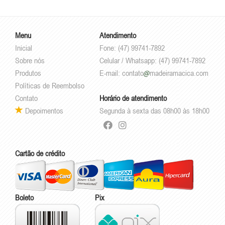
Menu
Atendimento
Inicial
Fone: (47) 99741-7892
Sobre nós
Celular / Whatsapp: (47) 99741-7892
Produtos
E-mail:
contato
madeiramacica.com
Políticas de Reembolso
Contato
Horário de atendimento
Depoimentos
Segunda à sexta das 08h00 às 18h00
Cartão de crédito
Boleto
Pix