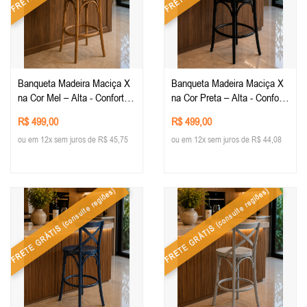
Banqueta Madeira Maciça X
Banqueta Madeira Maciça X
na Cor Mel – Alta - Conforto
na Cor Preta – Alta - Conforto
e Estilo para sua Decoração -
e Estilo para sua Decoração -
R$ 499,00
R$ 499,00
Mobiliario Rústico
Mobiliario Rústico
ou em 12x sem juros de R$ 45,75
ou em 12x sem juros de R$ 44,08
(consulte regiões)
(consulte regiões)
FRETE GRÁTIS
FRETE GRÁTIS