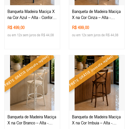
Banqueta Madeira Maciça X
Banqueta de Madeira Maciça
na Cor Azul – Alta - Conforto
X na Cor Cinza – Alta -
e Estilo para sua Decoração -
Conforto e Estilo para sua
R$ 499,00
R$ 499,00
Mobiliario Rústico
Decoração - Mobiliario
ou em 12x sem juros de R$ 44,08
ou em 12x sem juros de R$ 44,08
Rústico
(consulte regiões)
(consulte regiões)
FRETE GRÁTIS
FRETE GRÁTIS
Banqueta de Madeira Maciça
Banqueta de Madeira Maciça
X na Cor Branco – Alta -
X na Cor Imbuia – Alta -
Conforto e Estilo para sua
Conforto e Estilo para sua