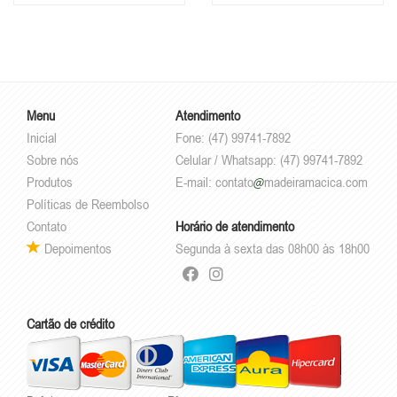
Menu
Atendimento
Inicial
Fone: (47) 99741-7892
Sobre nós
Celular / Whatsapp: (47) 99741-7892
Produtos
E-mail:
contato
madeiramacica.com
Políticas de Reembolso
Contato
Horário de atendimento
Depoimentos
Segunda à sexta das 08h00 às 18h00
Cartão de crédito