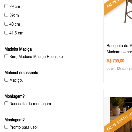
39 cm
39cm
40 cm
41,6 cm
43 cm
Banqueta de Ma
Madeira Maciça
44 cm
Madeira na co
Sim, Madeira Maciça Eucalipto
Imbuia
45cm
R$ 799,00
48 cm
ou em 12x sem ju
Material do assento:
48cm
Maciço.
55 cm
55cm
Montagem?
(co
60cm
Necessita de montagem.
FRETE GRÁTIS
Montagem?:
Pronto para uso!