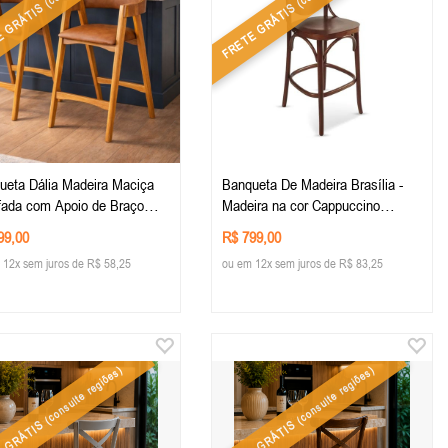
E GRÁTIS
FRETE GRÁTIS
ueta Dália Madeira Maciça
Banqueta De Madeira Brasília -
fada com Apoio de Braço
Madeira na cor Cappuccino
ra na cor Imbuia e tecido
Castanho
99,00
R$ 799,00
ino Caramelo
 12x sem juros de R$ 58,25
ou em 12x sem juros de R$ 83,25
(consulte regiões)
(consulte regiões)
E GRÁTIS
FRETE GRÁTIS