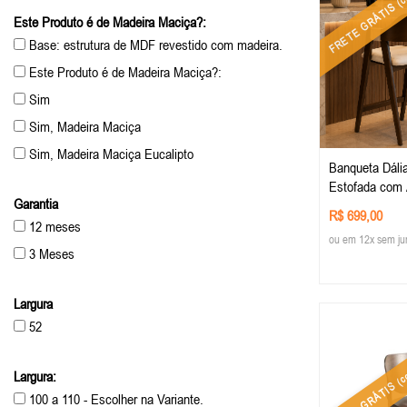
FRETE GRÁTIS
Este Produto é de Madeira Maciça?:
Base: estrutura de MDF revestido com madeira.
Este Produto é de Madeira Maciça?:
Sim
Sim, Madeira Maciça
Sim, Madeira Maciça Eucalipto
Banqueta Dáli
Sim, Madeira Maciça Eucalipto.
Estofada com 
Garantia
madeira na cor Castanho - Teci
Sim, Madeira Maciça Tauari.
R$ 699,00
Linho Off-Whit
12 meses
Sim, Madeira Maciça, eucalipto
ou em 12x sem ju
3 Meses
Largura
52
(co
Largura:
FRETE GRÁTIS
100 a 110 - Escolher na Variante.