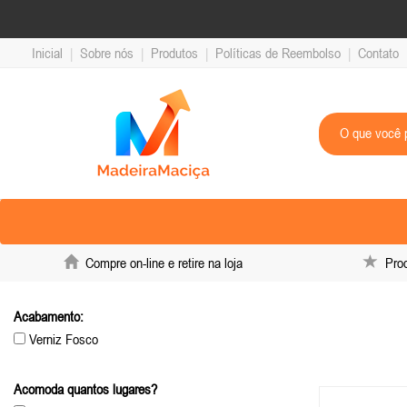
Inicial
|
Sobre nós
|
Produtos
|
Políticas de Reembolso
|
Contato
Compre on-line e retire na loja
Produ
Acabamento:
Verniz Fosco
Acomoda quantos lugares?