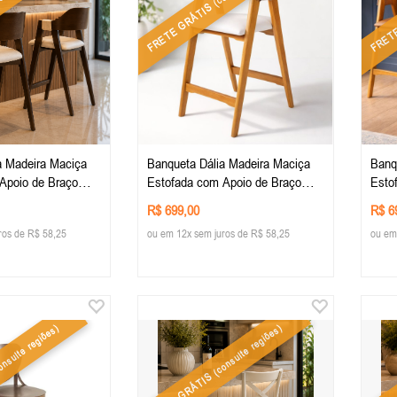
FRETE GRÁTIS
FRET
a Madeira Maciça
Banqueta Dália Madeira Maciça
Banq
Apoio de Braço
Estofada com Apoio de Braço
Esto
do
madeira na cor Imbuia - Tecido
madei
R$ 699,00
R$ 6
e
Linho Off-White
Cour
ros de R$ 58,25
ou em 12x sem juros de R$ 58,25
ou em
nsulte regiões)
(consulte regiões)
FRETE GRÁTIS
FRET