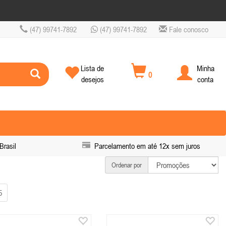
(47) 99741-7892
(47) 99741-7892
Fale conosco
Lista de
Minha
0
desejos
conta
Brasil
Parcelamento em até 12x sem juros
Ordenar por
5