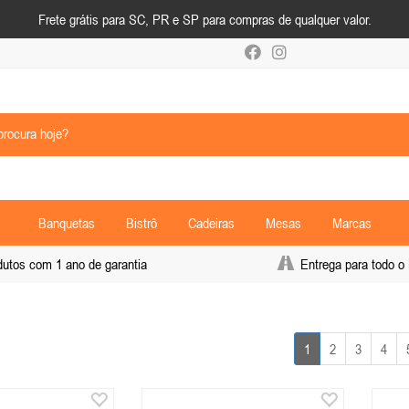
Frete grátis para SC, PR e SP para compras de qualquer valor.
Banquetas
Bistrô
Cadeiras
Mesas
Marcas
tos com 1 ano de garantia
Entrega para todo o 
1
2
3
4