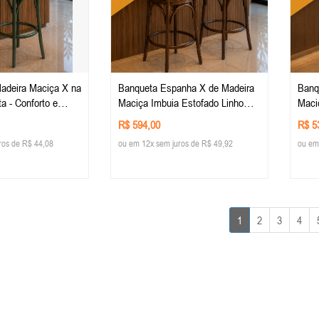
adeira Maciça X na
Banqueta Espanha X de Madeira
Banq
ta - Conforto e
Maciça Imbuia Estofado Linho
Maci
a Decoração -
Cinza
Péro
R$ 594,00
R$ 5
ico
ros de R$ 44,08
ou em 12x sem juros de R$ 49,92
ou em
1
2
3
4