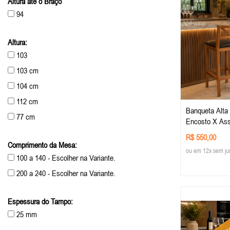
Altura até o Braço
71 cm
94
73 cm
Altura:
103
103 cm
104 cm
112 cm
Banqueta Alta
77 cm
Encosto X Ass
78 cm
Gourmet/jantar
R$ 550,00
Comprimento da Mesa:
80 cm
ou em 12x sem ju
100 a 140 - Escolher na Variante.
82 cm
200 a 240 - Escolher na Variante.
83 cm
86 cm
Espessura do Tampo:
(co
88 cm
25 mm
97,3 cm