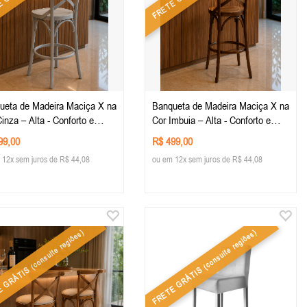
ueta de Madeira Maciça X na
Banqueta de Madeira Maciça X na
inza – Alta - Conforto e
Cor Imbuia – Alta - Conforto e
o para sua Decoração -
Estilo para sua Decoração -
99,00
R$ 499,00
iario Rústico
Mobiliario Rústico
 12x sem juros de R$ 44,08
ou em 12x sem juros de R$ 44,08
(consulte regiões)
(consulte regiões)
E GRÁTIS
FRETE GRÁTIS