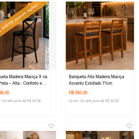
(consulte regiões)
E GRÁTIS
ra Maciça X na
Banqueta Alta Madeira Maciça
reta – Alta - Conforto e
Assento Estofado 71cm
o para sua Decoração -
99,00
R$ 550,00
iario Rústico
 12x sem juros de R$ 44,08
ou em 12x sem juros de R$ 45,83