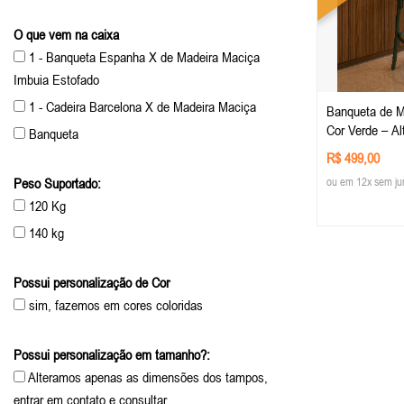
O que vem na caixa
1 - Banqueta Espanha X de Madeira Maciça
Imbuia Estofado
1 - Cadeira Barcelona X de Madeira Maciça
Banqueta de M
Cor Verde – Al
Banqueta
Estilo para su
R$ 499,00
Mobiliario Rúst
ou em 12x sem ju
Peso Suportado:
120 Kg
140 kg
Possui personalização de Cor
sim, fazemos em cores coloridas
Possui personalização em tamanho?:
Alteramos apenas as dimensões dos tampos,
entrar em contato e consultar..