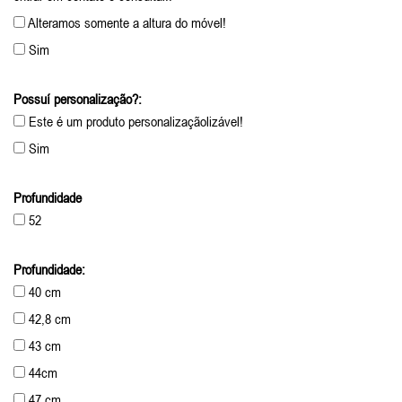
Alteramos somente a altura do móvel!
Sim
Possuí personalização?:
Este é um produto personalizaçãolizável!
Sim
Profundidade
52
Profundidade:
40 cm
42,8 cm
43 cm
44cm
47 cm