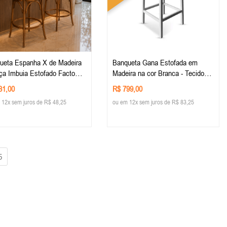
ueta Espanha X de Madeira
Banqueta Gana Estofada em
ça Imbuia Estofado Facto
Madeira na cor Branca - Tecido
la
Veludo Off-White
31,00
R$ 799,00
 12x sem juros de R$ 48,25
ou em 12x sem juros de R$ 83,25
5