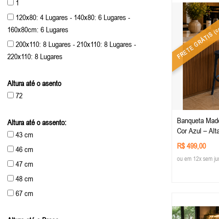
1
(co
120x80: 4 Lugares - 140x80: 6 Lugares -
160x80cm: 6 Lugares
FRETE GRÁTIS
200x110: 8 Lugares - 210x110: 8 Lugares -
220x110: 8 Lugares
Altura até o asento
72
Banqueta Madeira Maciça X na
Altura até o assento:
Cor Azul – Alta
43 cm
para sua Decor
R$ 499,00
46 cm
Rústico
ou em 12x sem ju
47 cm
48 cm
67 cm
68 cm