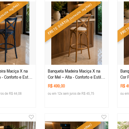
nsulte regiões)
(consulte regiões)
FRETE GRÁTIS
FRET
Banqueta Madeira Maciça X na
Banqueta Madei
 - Conforto e Estilo
Cor Mel – Alta - Conforto e Estilo
Cor P
ação - Mobiliario
para sua Decoração - Mobiliario
Estil
R$ 499,00
R$ 4
Rústico
Mobil
ros de R$ 44,08
ou em 12x sem juros de R$ 45,75
ou em