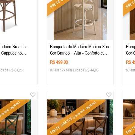
deira Brasília -
Banqueta de Madeira Maciça X na
Banq
r Cappuccino
Cor Branco – Alta - Conforto e
Cor C
Estilo para sua Decoração -
Estil
R$ 499,00
R$ 4
Mobiliario Rústico
Mobil
ros de R$ 83,25
ou em 12x sem juros de R$ 44,08
ou em
nsulte regiões)
(consulte regiões)
FRETE GRÁTIS
FRET