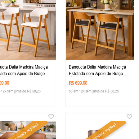
ueta Dália Madeira Maciça
Banqueta Dália Madeira Maciça
fada com Apoio de Braço
Estofada com Apoio de Braço
a cor Amendoa Tecido
madeira na cor Amendoa Tecido
99,00
R$ 699,00
ino Branco
Courino Preto
 12x sem juros de R$ 58,25
ou em 12x sem juros de R$ 58,25
(consulte regiões)
(consulte regiões)